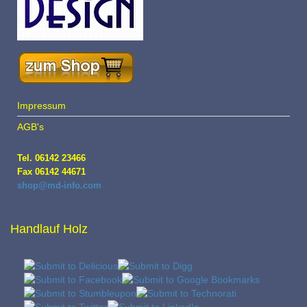
Impressum
AGB's
Tel. 06142 23466
Fax 06142 44671
shop@md-info.com
Handlauf Holz
Handlauf Ahorn
Eschenholz
Afzelia Holz
Birkenholz
Lärchenholz
Handlauf Thermoesche
Handlauf Nussbaum
Teakholz
Fichtenholz
Kiefernholz
Handlauf Mahagoni
Handlauf Buche
Kirschholz
Handlauf Eiche